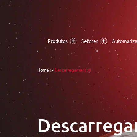
Skip
to
content
Produtos
Setores
Automatiz
Home
Descarregamentos
Descarrega