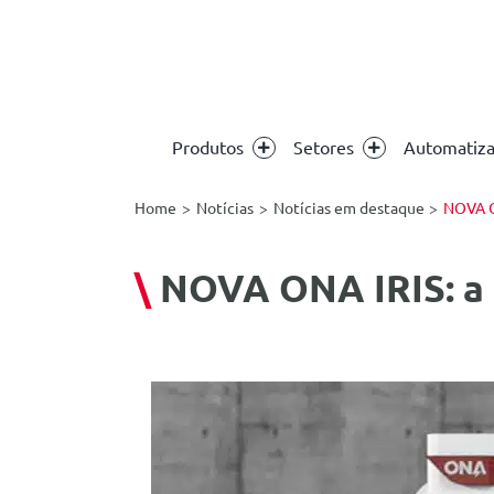
Skip
to
content
Produtos
Setores
Automatiz
Home
Notícias
Notícias em destaque
NOVA O
\
NOVA ONA IRIS: a 