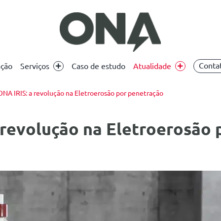
Conta
ação
Serviços
Caso de estudo
Atualidade
NA IRIS: a revolução na Eletroerosão por penetração
revolução na Eletroerosão 